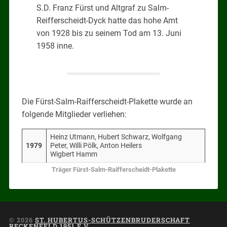
S.D. Franz Fürst und Altgraf zu Salm-
Reifferscheidt-Dyck hatte das hohe Amt
von 1928 bis zu seinem Tod am 13. Juni
1958 inne.
Die Fürst-Salm-Raifferscheidt-Plakette wurde an
folgende Mitglieder verliehen:
Heinz Utmann, Hubert Schwarz, Wolfgang
1979
Peter, Willi Pölk, Anton Heilers
Wigbert Hamm
Träger Fürst-Salm-Raifferscheidt-Plakette
© 2026
ST. HUBERTUS-SCHÜTZENBRUDERSCHAFT
RECKENFELD 1951 E.V.