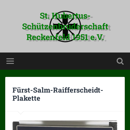
St. Hubertus-
Schützenbruderschaft
Reckenfeld 1951 e.V.
Fürst-Salm-Raifferscheidt-
Plakette