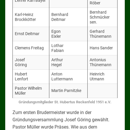
Lehrer Karl Bayer
Röber
Bernhard
Karl-Heinz
Bernhard
Schmücker
Brockkötter
Deitmar
sen.
Egon
Gerhard
Ernst Deitmar
Eixler
Thünemann
Lothar
Clemens Freitag
Hans Sander
Fabian
Josef
Arthur
Antonius
Göring
Hegel
Thünemann
Hubert
Anton
Heinrich
Lenfort
Luttermann
Utmann
Pastor Wilhelm
Martin Parnitzke
Müller
Gründungsmitglieder St. Hubertus Reckenfeld 1951 e.V.
Zum ersten Brudermeister wurde in der
Gründungsversammlung Josef Göring gewählt.
Pastor Müller wurde Präses. Wie aus dem