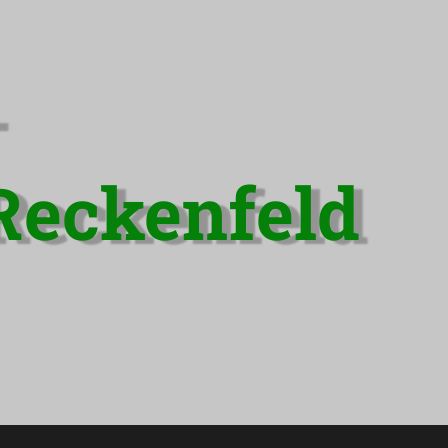
-
Reckenfeld