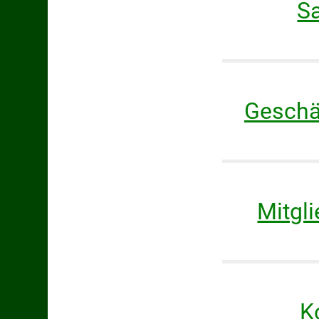
S
Geschä
Mitgl
K