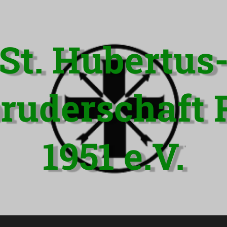
St. Hubertus
ruderschaft 
1951 e.V.