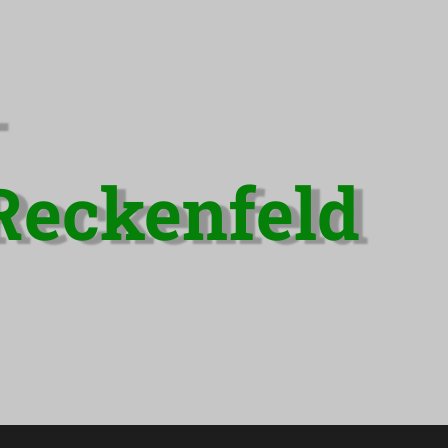
-
Reckenfeld