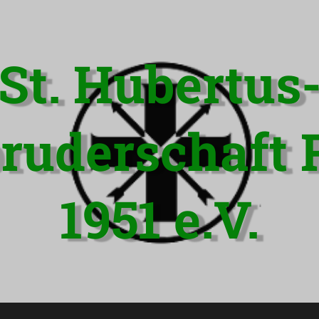
St. Hubertus
ruderschaft 
1951 e.V.