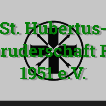
St. Hubertus
ruderschaft 
1951 e.V.