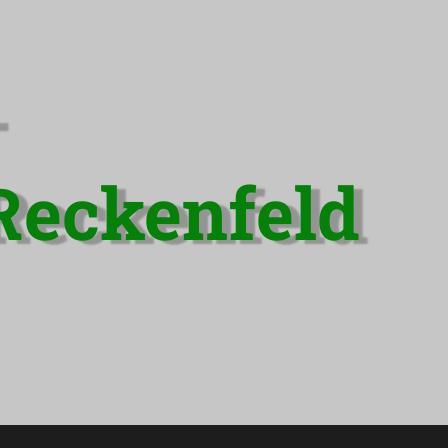
-
Reckenfeld