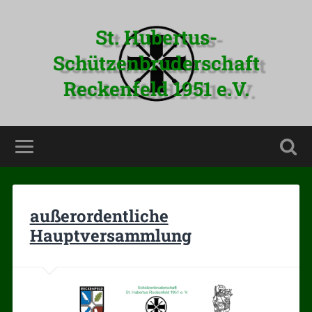
St. Hubertus-
Schützenbruderschaft
Reckenfeld 1951 e.V.
außerordentliche
Hauptversammlung