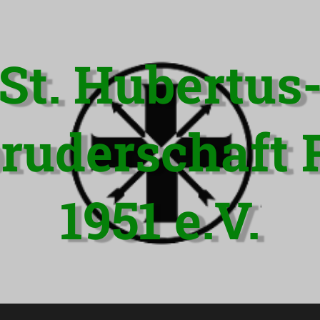
St. Hubertus
ruderschaft 
1951 e.V.