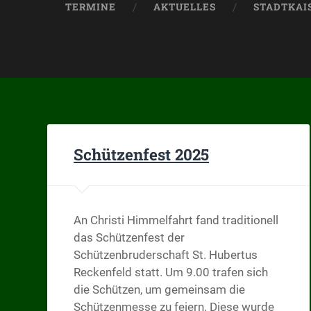
TERMINE
AKTUELLES
STADTKAIS
Schützenfest 2025
An Christi Himmelfahrt fand traditionell
das Schützenfest der
Schützenbruderschaft St. Hubertus
Reckenfeld statt. Um 9.00 trafen sich
die Schützen, um gemeinsam die
Schützenmesse zu feiern. Diese wurde