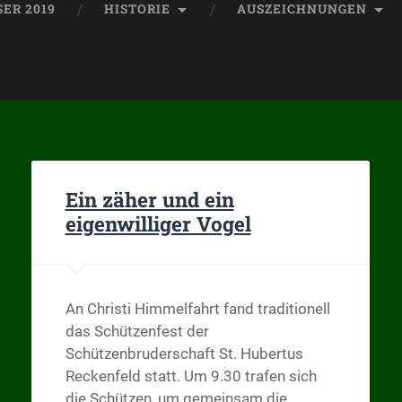
ER 2019
HISTORIE
AUSZEICHNUNGEN
Ein zäher und ein
eigenwilliger Vogel
An Christi Himmelfahrt fand traditionell
das Schützenfest der
Schützenbruderschaft St. Hubertus
Reckenfeld statt. Um 9.30 trafen sich
die Schützen, um gemeinsam die