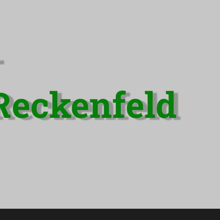
-
Reckenfeld